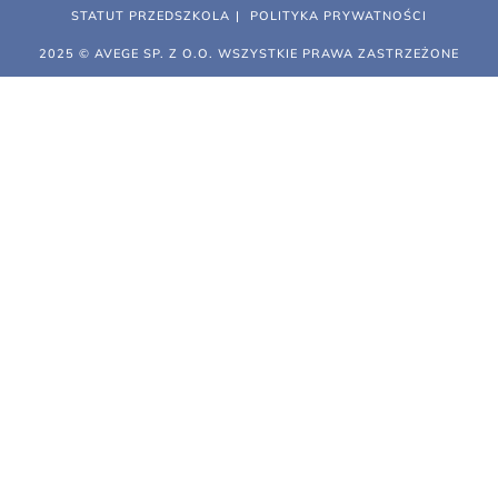
STATUT PRZEDSZKOLA
POLITYKA PRYWATNOŚCI
2025 © AVEGE SP. Z O.O. WSZYSTKIE PRAWA ZASTRZEŻONE