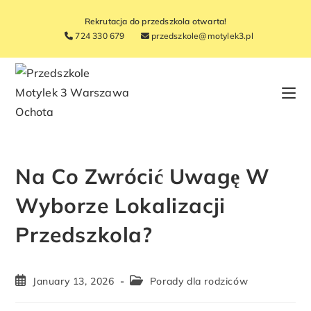
Rekrutacja do przedszkola otwarta!
724 330 679
przedszkole@motylek3.pl
Na Co Zwrócić Uwagę W
Wyborze Lokalizacji
Przedszkola?
January 13, 2026
Porady dla rodziców