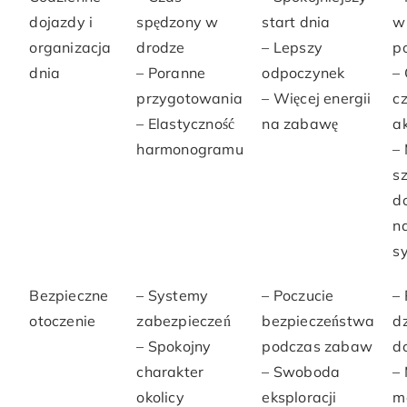
dojazdy i
spędzony w
start dnia
w
organizacja
drodze
– Lepszy
p
dnia
– Poranne
odpoczynek
–
przygotowania
– Więcej energii
c
– Elastyczność
na zabawę
a
harmonogramu
–
s
d
n
s
Bezpieczne
– Systemy
– Poczucie
–
otoczenie
zabezpieczeń
bezpieczeństwa
dz
– Spokojny
podczas zabaw
d
charakter
– Swoboda
–
okolicy
eksploracji
m