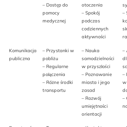
– Dostęp do
otoczenia
sy
pomocy
– Spokój
–
medycznej
podczas
k
codziennych
s
aktywności
r
Komunikacja
– Przystanki w
– Nauka
–
publiczna
pobliżu
samodzielności
d
– Regularne
w przyszłości
s
połączenia
– Poznawanie
– 
– Różne środki
miasta i jego
w
transportu
zasad
d
– Rozwój
–
umiejętności
n
orientacji