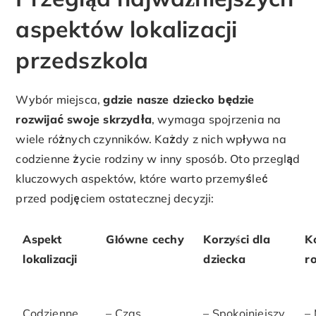
aspektów lokalizacji
przedszkola
Wybór miejsca,
gdzie nasze dziecko będzie
rozwijać swoje skrzydła
, wymaga spojrzenia na
wiele różnych czynników. Każdy z nich wpływa na
codzienne życie rodziny w inny sposób. Oto przegląd
kluczowych aspektów, które warto przemyśleć
przed podjęciem ostatecznej decyzji:
Aspekt
Główne cechy
Korzyści dla
K
lokalizacji
dziecka
r
Codzienne
– Czas
– Spokojniejszy
– 