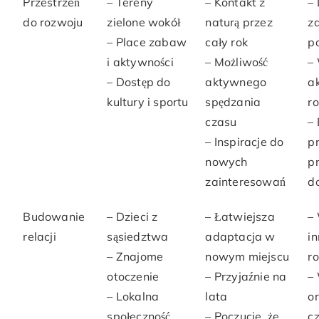
Przestrzeń
– Tereny
– Kontakt z
–
do rozwoju
zielone wokół
naturą przez
z
– Place zabaw
cały rok
po
i aktywności
– Możliwość
–
– Dostęp do
aktywnego
a
kultury i sportu
spędzania
r
czasu
–
– Inspiracje do
p
nowych
p
zainteresowań
d
Budowanie
– Dzieci z
– Łatwiejsza
–
relacji
sąsiedztwa
adaptacja w
i
– Znajome
nowym miejscu
r
otoczenie
– Przyjaźnie na
–
– Lokalna
lata
o
społeczność
– Poczucie, że
c