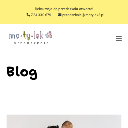
Rekrutacja do przedszkola otwarta!
724 330 679
przedszkole@motylek3.pl
Blog
>
Blog