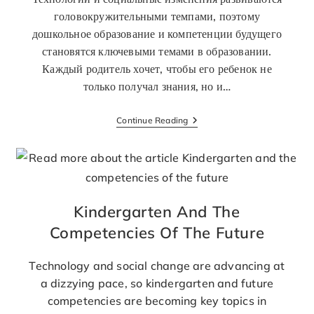
головокружительными темпами, поэтому
дошкольное образование и компетенции будущего
становятся ключевыми темами в образовании.
Каждый родитель хочет, чтобы его ребенок не
только получал знания, но и…
Continue Reading
Kindergarten And The
Competencies Of The Future
Technology and social change are advancing at
a dizzying pace, so kindergarten and future
competencies are becoming key topics in