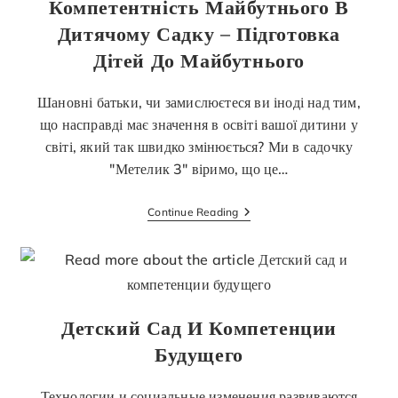
Компетентність Майбутнього В
Дитячому Садку – Підготовка
Дітей До Майбутнього
Шановні батьки, чи замислюєтеся ви іноді над тим,
що насправді має значення в освіті вашої дитини у
світі, який так швидко змінюється? Ми в садочку
"Метелик 3" віримо, що це…
Continue Reading
Детский Сад И Компетенции
Будущего
Технологии и социальные изменения развиваются