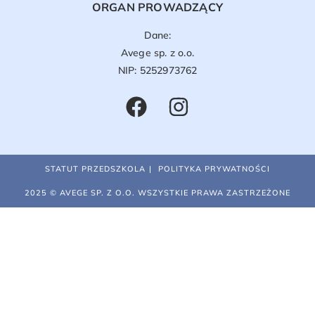
ORGAN PROWADZĄCY
Dane:
Avege sp. z o.o.
NIP: 5252973762
STATUT PRZEDSZKOLA
POLITYKA PRYWATNOŚCI
2025 © AVEGE SP. Z O.O. WSZYSTKIE PRAWA ZASTRZEŻONE