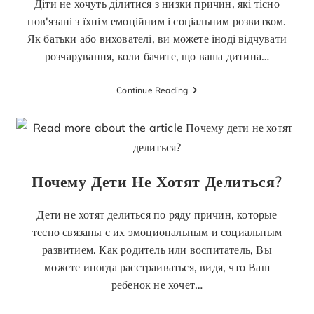
Діти не хочуть ділитися з низки причин, які тісно
пов'язані з їхнім емоційним і соціальним розвитком.
Як батьки або вихователі, ви можете іноді відчувати
розчарування, коли бачите, що ваша дитина…
Continue Reading
Почему Дети Не Хотят Делиться?
Дети не хотят делиться по ряду причин, которые
тесно связаны с их эмоциональным и социальным
развитием. Как родитель или воспитатель, Вы
можете иногда расстраиваться, видя, что Ваш
ребенок не хочет…