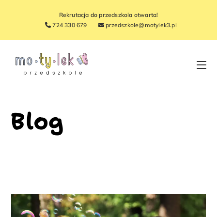
Rekrutacja do przedszkola otwarta!
724 330 679
przedszkole@motylek3.pl
Blog
>
Blog
>
Page 2