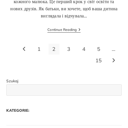
кожного малюка. Це перший крок у світ освіти та
нових друзів. Як батьки, ви хочете, щоб ваша дитина
виглядала і відчувала…
Continue Reading
1
2
3
4
5
…
15
Szukaj
KATEGORIE: