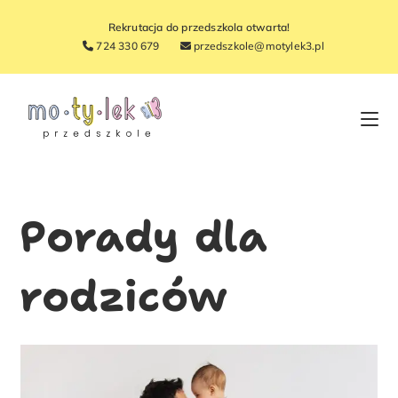
Rekrutacja do przedszkola otwarta!
724 330 679
przedszkole@motylek3.pl
Porady dla
rodziców