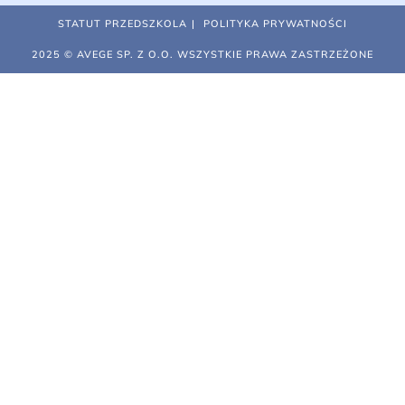
STATUT PRZEDSZKOLA
POLITYKA PRYWATNOŚCI
2025 © AVEGE SP. Z O.O. WSZYSTKIE PRAWA ZASTRZEŻONE