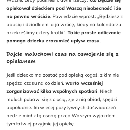
Ważne, żeby podkreślić dwie rzeczy:
kto będzie się
opiekował dzieckiem pod Waszą nieobecność i że
na pewno wrócicie
. Powiedzcie wprost: „Będziesz z
babcią i dziadkiem, a ja wrócę, kiedy na kalendarzu
przekreślimy cztery kratki”.
Takie proste odliczanie
pomaga dziecku zrozumieć upływ czasu
.
Dajcie maluchowi czas na oswojenie się z
opiekunem
Jeśli dziecko ma zostać pod opieką kogoś, z kim nie
spędza czasu na co dzień,
warto wcześniej
zorganizować kilka wspólnych spotkań
. Niech
maluch pobawi się z ciocią, zje z nią obiad, spędzi
popołudnie. Im więcej pozytywnych doświadczeń
będzie miał z tą osobą przed Waszym wyjazdem,
tym łatwiej przyjmie jej opiekę.