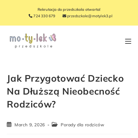
Rekrutacja do przedszkola otwarta!
724 330 679
przedszkole@motylek3.pl
Jak Przygotować Dziecko
Na Dłuższą Nieobecność
Rodziców?
March 9, 2026
Porady dla rodziców