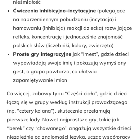
nieśmiałość
Ćwiczenia inhibicyjno-incytacyjne
(polegające
na naprzemiennym pobudzaniu (incytacja) i
hamowaniu (inhibicja) reakcji dziecka) rozwijające
refleks, koncentrację i jednocześnie znajomość
polskich słów (liczebniki, kolory, zwierzęta)
Proste gry integracyjne
jak “Imest”, gdzie dzieci
wypowiadają swoje imię i pokazują wymyślony
gest, a grupa powtarza, co ułatwia
zapamiętywanie imion
Co więcej, zabawy typu “Części ciała”, gdzie dzieci
łączą się w grupy według instrukcji prowadzącego
(np. “cztery kolana”), skutecznie przełamują
pierwsze lody. Nawet najprostsze gry, takie jak
“berek” czy “chowanego”, angażują wszystkie dzieci
niezależnie od znajomości języka, ucząc współpracy