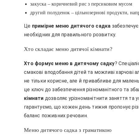
закуска – коричневий рис з персиковим мусом
другий полуденок – цільнозернові продукти, напр
Це
примірне меню дитячого садка
забезпечує
необхідних для правильного розвитку.
Хто складає меню дитячої кімнати?
Хто формує меню в дитячому садку
? Спеціалі
смакові вподобання дітей та можливі харчові а
не тільки корисне, але й привабливе для мален
це ключ до забезпечення різноманітного та зба
кімнати
дозволяє урізноманітнити заняття та 
гарантуємо, що кожен день тижня пропонує різ
баланс поживних речовин.
Меню дитячого садка з граматикою