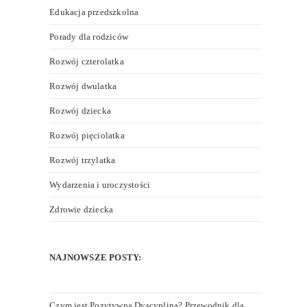
Edukacja przedszkolna
Porady dla rodziców
Rozwój czterolatka
Rozwój dwulatka
Rozwój dziecka
Rozwój pięciolatka
Rozwój trzylatka
Wydarzenia i uroczystości
Zdrowie dziecka
NAJNOWSZE POSTY:
Czym jest Pozytywna Dyscyplina? Przewodnik dla