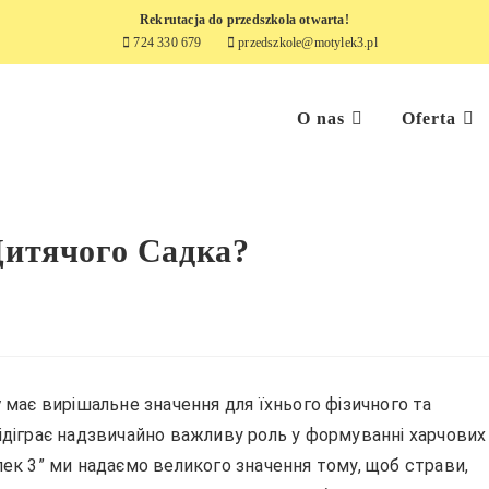
Rekrutacja do przedszkola otwarta!
724 330 679
przedszkole@motylek3.pl
O nas
Oferta
итячого Садка?
у
має вирішальне значення для їхнього фізичного та
ідіграє надзвичайно важливу роль у формуванні харчових
к 3” ми надаємо великого значення тому, щоб страви,