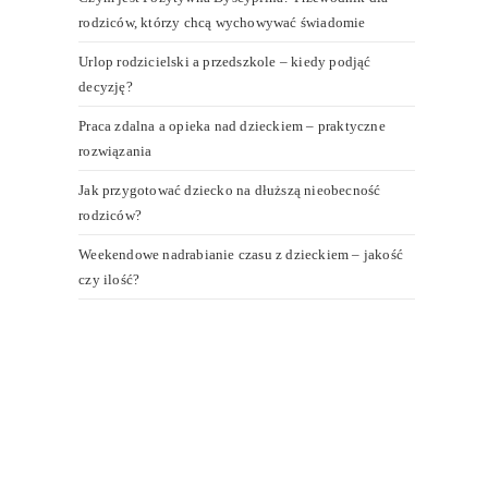
rodziców, którzy chcą wychowywać świadomie
Urlop rodzicielski a przedszkole – kiedy podjąć
decyzję?
Praca zdalna a opieka nad dzieckiem – praktyczne
rozwiązania
Jak przygotować dziecko na dłuższą nieobecność
rodziców?
Weekendowe nadrabianie czasu z dzieckiem – jakość
czy ilość?