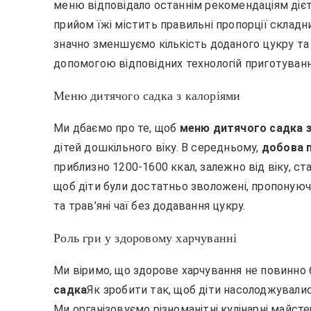
меню відповідало останнім рекомендаціям дієт
прийом їжі містить правильні пропорції складних
значно зменшуємо кількість доданого цукру та 
допомогою відповідних технологій приготуванн
Меню дитячого садка з калоріями
Ми дбаємо про те, щоб
меню дитячого садка з
дітей дошкільного віку. В середньому,
добова п
приблизно 1200-1600 ккал, залежно від віку, ста
щоб діти були достатньо зволожені, пропонуючи
та трав’яні чаї без додавання цукру.
Роль гри у здоровому харчуванні
Ми віримо, що здорове харчування не повинно
садка
Як зробити так, щоб діти насолоджували
Ми організовуємо різноманітні кулінарні майст