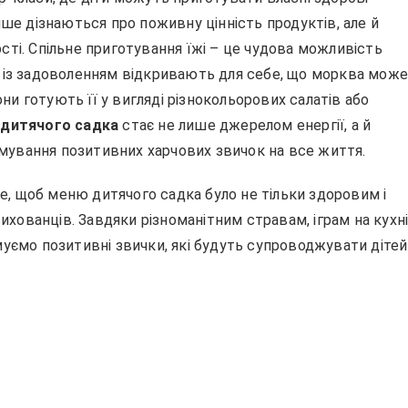
лише дізнаються про поживну цінність продуктів, але й
ості. Спільне приготування їжі – це чудова можливість
ти із задоволенням відкривають для себе, що морква мож
ни готують її у вигляді різнокольорових салатів або
дитячого садка
стає не лише джерелом енергії, а й
мування позитивних харчових звичок на все життя.
е, щоб меню дитячого садка було не тільки здоровим і
хованців. Завдяки різноманітним стравам, іграм на кухн
ємо позитивні звички, які будуть супроводжувати дітей