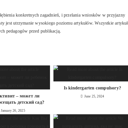
głębienia konkretnych zagadnień, i przelania wniosków w przyjazny
isty jest utrzymanie wysokiego poziomu artykułów. Wszystkie artyku
ych pedagogów przed publikacją.
Is kindergarten compulsory?
ктивит – может ли
June 25, 2024
осещать детский сад?
January 26, 2025