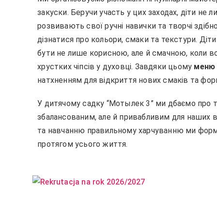
закуски. Беручи участь у цих заходах, діти не 
розвивають свої ручні навички та творчі здібн
дізнатися про кольори, смаки та текстури. Ді
бути не лише корисною, але й смачною, коли во
хрустких чіпсів у духовці. Завдяки цьому
меню 
натхненням для відкриття нових смаків та фор
У дитячому садку “Мотылек 3” ми дбаємо про т
збалансованим, але й привабливим для наших ви
та навчанню правильному харчуванню ми форму
протягом усього життя.