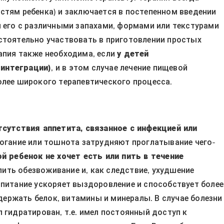
стям ребенка) и заключается в постепенном введении
и его с различными запахами, формами или текстурами
стоятельно участвовать в приготовлении простых
апия также необходима, если
у детей
 интеграции)
, и в этом случае лечение пищевой
олее широкого терапевтического процесса.
тсутствия аппетита, связанное с инфекцией или
омогание или тошнота затрудняют проглатывание чего-
й ребенок не хочет есть или пить в течение
пить обезвоживание и, как следствие, ухудшение
 питание ускоряет выздоровление и способствует более
ержать белок, витамины и минералы. В случае болезни
 гидратирован, т.е. имел постоянный доступ к