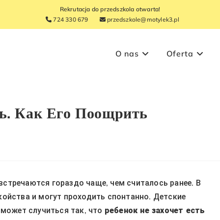
Rekrutacja do przedszkola otwarta!
724 330 679
przedszkole@motylek3.pl
O nas
Oferta
ь. Как Его Поощрить
встречаются гораздо чаще, чем считалось ранее. В
ойства и могут проходить спонтанно. Детские
 может случиться так, что
ребенок не захочет есть