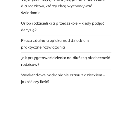
dla rodziców, którzy chcą wychowywać
świadomie
Urlop rodzicielski a przedszkole – kiedy podjąć
decyzję?
Praca zdalna a opieka nad dzieckiem –
praktyczne rozwiązania
Jak przygotować dziecko na dłuższą nieobecność
rodziców?
Weekendowe nadrabianie czasu z dzieckiem –
jakość czy ilość?