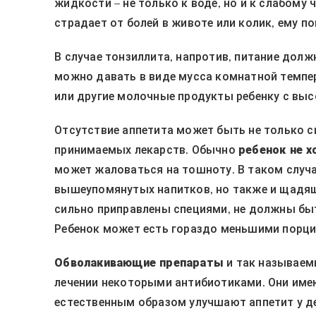
жидкости – не только к воде, но и к слабому
страдает от болей в животе или колик, ему п
В случае тонзиллита, напротив, питание дол
можно давать в виде мусса комнатной темпер
или другие молочные продукты ребенку с выс
Отсутствие аппетита может быть не только 
принимаемых лекарств. Обычно
ребенок не х
может жаловаться на тошноту. В таком случ
вышеупомянутых напитков, но также и щадящ
сильно приправлены специями, не должны б
Ребенок может есть гораздо меньшими порция
Обволакивающие препараты
и так называе
лечении некоторыми антибиотиками. Они имею
естественным образом улучшают аппетит у де