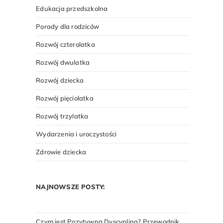
Edukacja przedszkolna
Porady dla rodziców
Rozwój czterolatka
Rozwój dwulatka
Rozwój dziecka
Rozwój pięciolatka
Rozwój trzylatka
Wydarzenia i uroczystości
Zdrowie dziecka
NAJNOWSZE POSTY:
Czym jest Pozytywna Dyscyplina? Przewodnik