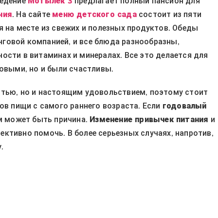
ведение
Мотылек 3
предлагает полный пансион для
ния
. На сайте
меню детского сада
состоит из пяти
я на месте из свежих и полезных продуктов. Обеды
говой компанией, и все блюда разнообразны,
ости в витаминах и минералах. Все это делается для
ровыми, но и были счастливы.
стью, но и настоящим удовольствием, поэтому стоит
ов пищи с самого раннего возраста. Если
годовалый
ем может быть причина.
Изменение привычек питания
и
ктивно помочь. В более серьезных случаях, напротив,
.