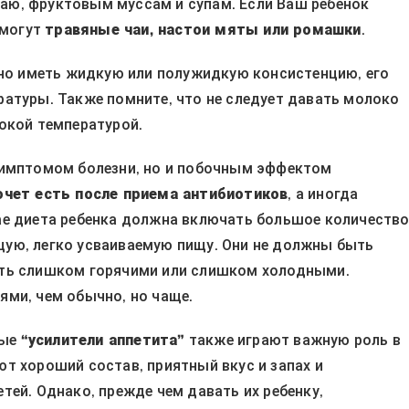
 чаю, фруктовым муссам и супам. Если Ваш ребенок
омогут
травяные чаи, настои мяты или ромашки
.
жно иметь жидкую или полужидкую консистенцию, его
атуры. Также помните, что не следует давать молоко
окой температурой.
симптомом болезни, но и побочным эффектом
очет есть после приема антибиотиков
, а иногда
ае диета ребенка должна включать большое количеств
ую, легко усваиваемую пищу. Они не должны быть
ыть слишком горячими или слишком холодными.
ми, чем обычно, но чаще.
мые
“усилители аппетита”
также играют важную роль в
т хороший состав, приятный вкус и запах и
тей. Однако, прежде чем давать их ребенку,