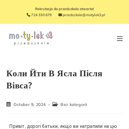
Rekrutacja do przedszkola otwarta!
724 330 679
przedszkole@motylek3.pl
Коли Йти В Ясла Після
Вівса?
October 9, 2024
Bez kategorii
Привіт, дорогі батьки, якщо ви натрапили на цю