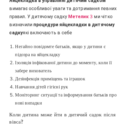
Яйцекладка в управлінні дитячим садком
вимагає особливої уваги та дотримання певних
правил. У дитячому садку
Метелик 3
ми чітко
визначили
процедури яйцекладки в дитячому
садку
які включають в себе
Негайно повідомте батьків, якщо у дитини є
підозра на яйцекладку
Ізоляція інфікованої дитини до моменту, коли її
забере вихователь
Дезінфекція приміщень та іграшок
Навчання дітей гігієні рук
Моніторинг ситуації та інформування батьків про
нові випадки
Коли дитина може йти в дитячий садок після
вівса?