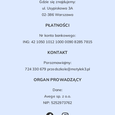
Gdzie się znajdujemy:
ul. Usypiskowa 3A
02-386 Warszawa
PŁATNOŚCI
Nr konta bankowego:
ING: 42 1050 1012 1000 0090 8285 7815
KONTAKT
Porozmawiajmy:
724 330 679
przedszkole@motylek3.pl
ORGAN PROWADZĄCY
Dane:
Avege sp. z o.o.
NIP: 5252973762