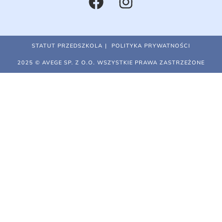
STATUT PRZEDSZKOLA
POLITYKA PRYWATNOŚCI
2025 © AVEGE SP. Z O.O. WSZYSTKIE PRAWA ZASTRZEŻONE