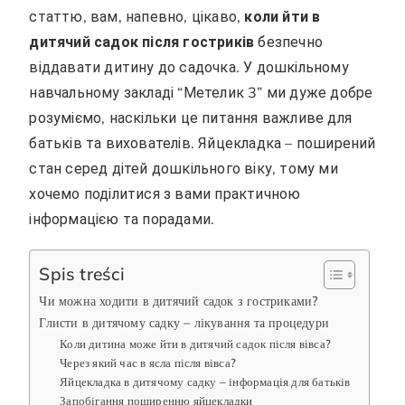
статтю, вам, напевно, цікаво,
коли йти в
дитячий садок після гостриків
безпечно
віддавати дитину до садочка. У дошкільному
навчальному закладі “Метелик 3” ми дуже добре
розуміємо, наскільки це питання важливе для
батьків та вихователів. Яйцекладка – поширений
стан серед дітей дошкільного віку, тому ми
хочемо поділитися з вами практичною
інформацією та порадами.
Spis treści
Чи можна ходити в дитячий садок з гостриками?
Глисти в дитячому садку – лікування та процедури
Коли дитина може йти в дитячий садок після вівса?
Через який час в ясла після вівса?
Яйцекладка в дитячому садку – інформація для батьків
Запобігання поширенню яйцекладки