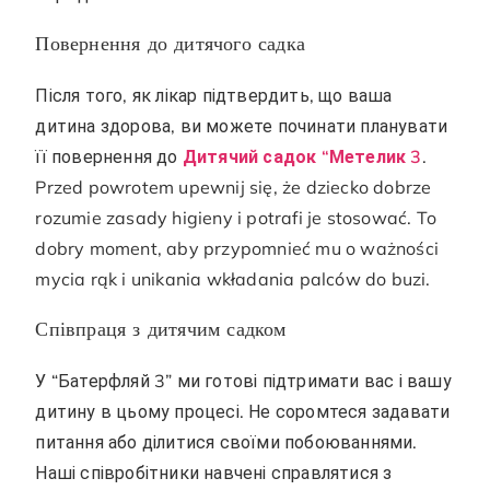
Повернення до дитячого садка
Після того, як лікар підтвердить, що ваша
дитина здорова, ви можете починати планувати
її повернення до
Дитячий садок “Метелик 3
.
Przed powrotem upewnij się, że dziecko dobrze
rozumie zasady higieny i potrafi je stosować. To
dobry moment, aby przypomnieć mu o ważności
mycia rąk i unikania wkładania palców do buzi.
Співпраця з дитячим садком
У “Батерфляй 3” ми готові підтримати вас і вашу
дитину в цьому процесі. Не соромтеся задавати
питання або ділитися своїми побоюваннями.
Наші співробітники навчені справлятися з