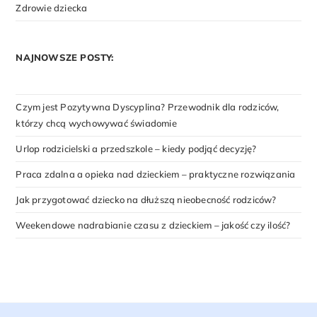
Zdrowie dziecka
NAJNOWSZE POSTY:
Czym jest Pozytywna Dyscyplina? Przewodnik dla rodziców,
którzy chcą wychowywać świadomie
Urlop rodzicielski a przedszkole – kiedy podjąć decyzję?
Praca zdalna a opieka nad dzieckiem – praktyczne rozwiązania
Jak przygotować dziecko na dłuższą nieobecność rodziców?
Weekendowe nadrabianie czasu z dzieckiem – jakość czy ilość?