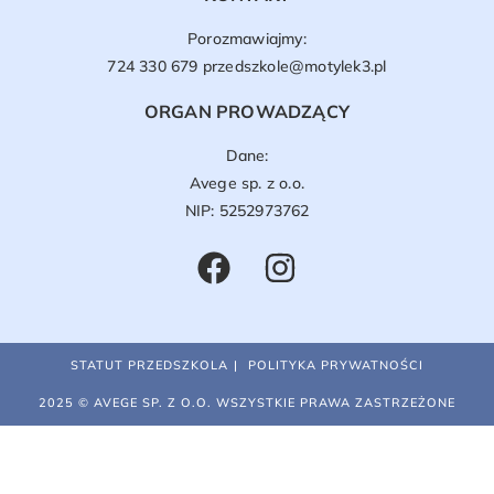
Porozmawiajmy:
724 330 679
przedszkole@motylek3.pl
ORGAN PROWADZĄCY
Dane:
Avege sp. z o.o.
NIP: 5252973762
STATUT PRZEDSZKOLA
POLITYKA PRYWATNOŚCI
2025 © AVEGE SP. Z O.O. WSZYSTKIE PRAWA ZASTRZEŻONE