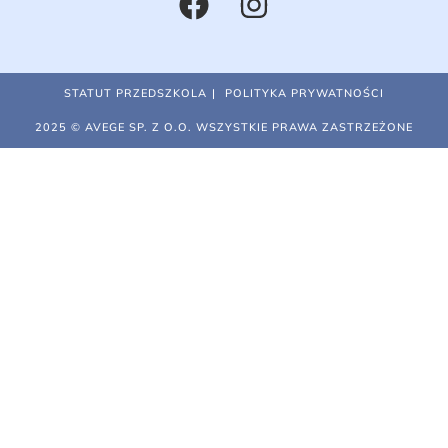
STATUT PRZEDSZKOLA
POLITYKA PRYWATNOŚCI
2025 © AVEGE SP. Z O.O. WSZYSTKIE PRAWA ZASTRZEŻONE